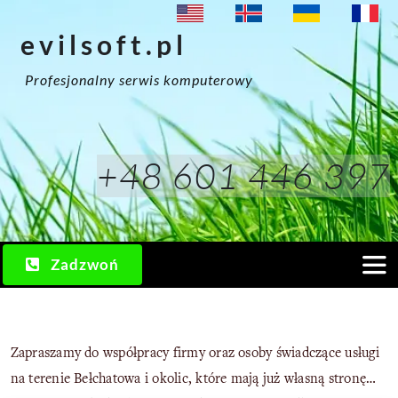
Przejdź
evilsoft.pl
do
zawartości
Profesjonalny serwis komputerowy
+48 601 446 397
Zadzwoń
Togg
Navi
Usługi
Zapraszamy do współpracy firmy oraz osoby świadczące usługi
na terenie Bełchatowa i okolic, które mają już własną stronę