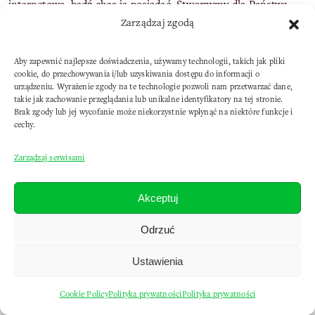
Blog
internetową, bądź chcą ją posiadać. Stworzymy dla Państwa
Oferujemy witryny z dowolną domeną internetową jak również
Zarządzaj zgodą
witrynę która będzie dobrym źródłem dla pozyskania nowych
z subdomeną evilsoft, np.: www.mojafirma.evilsoft.pl pozwoli
klientów.
Soft
to potencjalnym klientom na łatwe odnalezienie firmy.
Aby zapewnić najlepsze doświadczenia, używamy technologii, takich jak pliki
cookie, do przechowywania i/lub uzyskiwania dostępu do informacji o
urządzeniu. Wyrażenie zgody na te technologie pozwoli nam przetwarzać dane,
Pomoc
takie jak zachowanie przeglądania lub unikalne identyfikatory na tej stronie.
Brak zgody lub jej wycofanie może niekorzystnie wpłynąć na niektóre funkcje i
cechy.
Kontakt
Copyright © 2012-2025 evilsoft.pl
Zarządzaj serwisami
Akceptuj
Odrzuć
Ustawienia
Cookie Policy
Polityka prywatności
Polityka prywatności