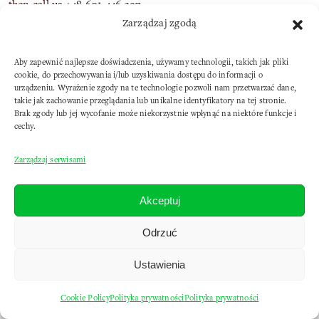
Blog
then call us
+48 601 446 397
.
We constantly encourage our clients to backup key data.
Zarządzaj zgodą
Soft
However, there may be times when the backup also becomes
Aby zapewnić najlepsze doświadczenia, używamy technologii, takich jak pliki
corrupted.
cookie, do przechowywania i/lub uzyskiwania dostępu do informacji o
urządzeniu. Wyrażenie zgody na te technologie pozwoli nam przetwarzać dane,
Pomoc
takie jak zachowanie przeglądania lub unikalne identyfikatory na tej stronie.
In such a situation
we offer
the service of
data recovery
from
Brak zgody lub jej wycofanie może niekorzystnie wpłynąć na niektóre funkcje i
cechy.
hard drives, pendrives and USB drives. We have the necessary
Kontakt
knowledge, experience and we cooperate with the best
Zarządzaj serwisami
specialists in Poland to effectively and safely carry out data
recovery.
Akceptuj
Odrzuć
Copyright © 2012-2025 evilsoft.pl
Ustawienia
Cookie Policy
Polityka prywatności
Polityka prywatności