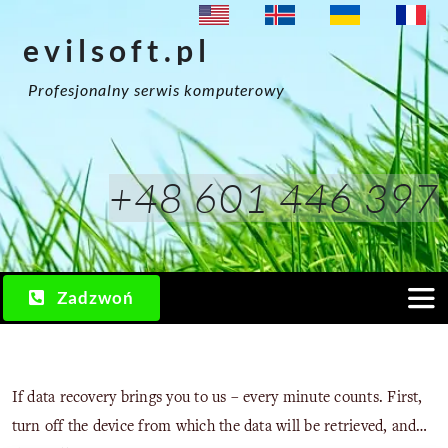
Przejdź
evilsoft.pl
do
zawartości
Profesjonalny serwis komputerowy
+48 601 446 397
Zadzwoń
Togg
Navi
Usługi
If data recovery brings you to us – every minute counts. First,
turn off the device from which the data will be retrieved, and