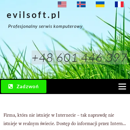
Przejdź
evilsoft.pl
do
zawartości
Profesjonalny serwis komputerowy
+48 601 446 397
Zadzwoń
Togg
Navi
Usługi
Firma, która nie istnieje w Internecie – tak naprawdę nie
istnieje w realnym świecie. Dostęp do informacji przez Internet