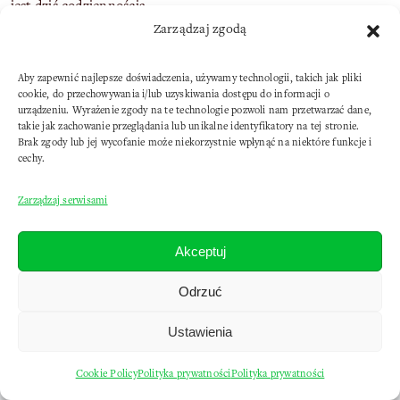
Blog
jest dziś codziennością…
Właśnie dlatego oferujemy profesjonalny hosting stron WWW,
Zarządzaj zgodą
baz danych MySQL, serwer plików FTP oraz pocztę e-mail.
Soft
Aby zapewnić najlepsze doświadczenia, używamy technologii, takich jak pliki
cookie, do przechowywania i/lub uzyskiwania dostępu do informacji o
urządzeniu. Wyrażenie zgody na te technologie pozwoli nam przetwarzać dane,
Pomoc
takie jak zachowanie przeglądania lub unikalne identyfikatory na tej stronie.
Brak zgody lub jej wycofanie może niekorzystnie wpłynąć na niektóre funkcje i
cechy.
Kontakt
Copyright © 2012-2025 evilsoft.pl
Zarządzaj serwisami
Akceptuj
Odrzuć
Ustawienia
Cookie Policy
Polityka prywatności
Polityka prywatności