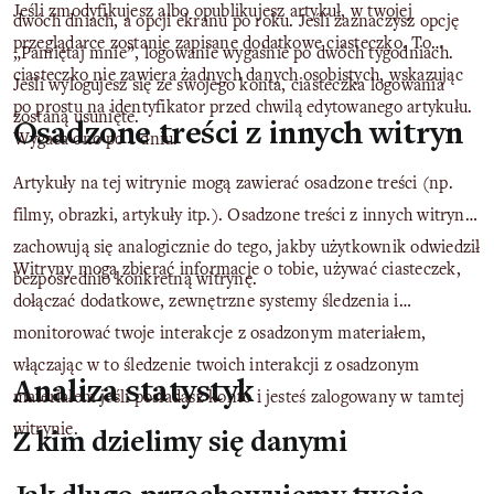
Jeśli zmodyfikujesz albo opublikujesz artykuł, w twojej
dwóch dniach, a opcji ekranu po roku. Jeśli zaznaczysz opcję
przeglądarce zostanie zapisane dodatkowe ciasteczko. To
„Pamiętaj mnie”, logowanie wygaśnie po dwóch tygodniach.
ciasteczko nie zawiera żadnych danych osobistych, wskazując
Jeśli wylogujesz się ze swojego konta, ciasteczka logowania
po prostu na identyfikator przed chwilą edytowanego artykułu.
zostaną usunięte.
Osadzone treści z innych witryn
Wygasa ono po 1 dniu.
Artykuły na tej witrynie mogą zawierać osadzone treści (np.
filmy, obrazki, artykuły itp.). Osadzone treści z innych witryn
zachowują się analogicznie do tego, jakby użytkownik odwiedził
Witryny mogą zbierać informacje o tobie, używać ciasteczek,
bezpośrednio konkretną witrynę.
dołączać dodatkowe, zewnętrzne systemy śledzenia i
monitorować twoje interakcje z osadzonym materiałem,
włączając w to śledzenie twoich interakcji z osadzonym
Analiza statystyk
materiałem jeśli posiadasz konto i jesteś zalogowany w tamtej
witrynie.
Z kim dzielimy się danymi