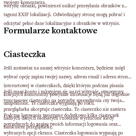
twojego komentarza.
witrynę obrazki, powinieneś unikać przesyłania obrazków z
tagami EXIF lokalizacji. Odwiedzający stronę mogą pobrać i
odczytać pełne dane lokalizacyjne z obrazków w witrynie.
Formularze kontaktowe
Ciasteczka
Jeśli zostawisz na naszej witrynie komentarz, będziesz mógł
wybrać opcję zapisu twojej nazwy, adresu email i adresu strony
internetowej w ciasteczkach, dzięki którym podczas pisania
Jeśli masz konto i zalogujesz się na tej witrynie, utworzymy
kolejnych komentarzy powyższe informacje będą już dogodnie
tymczasowe ciasteczko na potrzeby sprawdzenia czy twoja
uzupełnione. Te ciasteczka wygasają po roku.
przeglądarka akceptuje ciasteczka. To ciasteczko nie zawiera
Podczas logowania tworzymy dodatkowo kilka ciasteczek
żadnych danych osobistych i zostanie wyrzucone kiedy
potrzebnych do zapisu twoich informacji logowania oraz
zamkniesz przeglądarkę.
wybranych opcji ekranu. Ciasteczka logowania wygasają po