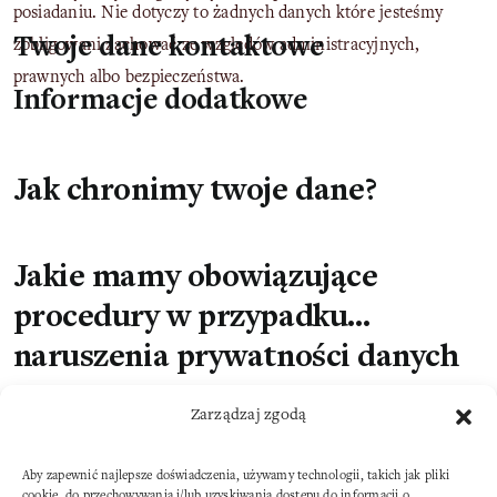
posiadaniu. Nie dotyczy to żadnych danych które jesteśmy
Twoje dane kontaktowe
zobligowani zachować ze względów administracyjnych,
prawnych albo bezpieczeństwa.
Informacje dodatkowe
Jak chronimy twoje dane?
Jakie mamy obowiązujące
procedury w przypadku
naruszenia prywatności danych
Od jakich stron trzecich
Zarządzaj zgodą
otrzymujemy dane
Aby zapewnić najlepsze doświadczenia, używamy technologii, takich jak pliki
cookie, do przechowywania i/lub uzyskiwania dostępu do informacji o