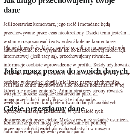
Jak długo przechowujemy twoje
dane
Jeśli zostawisz komentarz, jego treść i metadane będą
przechowywane przez czas nieokreślony. Dzięki temu jesteśmy
w stanie rozpoznawać i zatwierdzać kolejne komentarze
Dla użytkowników którzy zarejestrowali się na naszej stronie
automatycznie, bez wysyłania ich do każdorazowej moderacji.
internetowej (jeśli tacy są), przechowujemy również
informacje osobiste wprowadzone w profilu. Każdy użytkownik
Jakie masz prawa do swoich danych
może dokonać wglądu, korekty albo skasować swoje informacje
osobiste w dowolnej chwili (nie licząc nazwy użytkownika,
Jeśli masz konto użytkownika albo dodałeś komentarze w tej
której nie można zmienić). Administratorzy strony również
witrynie, możesz zażądać dostarczenia pliku z
mogą przeglądać i modyfikować te informacje.
wyeksportowanym kompletem twoich danych osobistych
Gdzie przesyłamy dane
będących w naszym posiadaniu, w tym całość tych
dostarczonych przez ciebie. Możesz również zażądać usunięcia
Komentarze gości mogą być sprawdzane za pomocą
przez nas całości twoich danych osobistych w naszym
automatycznej usługi wykrywania spamu.