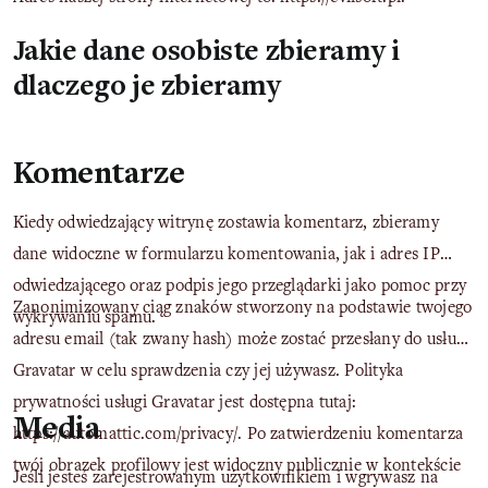
Blog
Jakie dane osobiste zbieramy i
Soft
dlaczego je zbieramy
Pomoc
Komentarze
Kontakt
Kiedy odwiedzający witrynę zostawia komentarz, zbieramy
dane widoczne w formularzu komentowania, jak i adres IP
odwiedzającego oraz podpis jego przeglądarki jako pomoc przy
Zanonimizowany ciąg znaków stworzony na podstawie twojego
wykrywaniu spamu.
adresu email (tak zwany hash) może zostać przesłany do usługi
Gravatar w celu sprawdzenia czy jej używasz. Polityka
prywatności usługi Gravatar jest dostępna tutaj:
Media
https://automattic.com/privacy/. Po zatwierdzeniu komentarza
twój obrazek profilowy jest widoczny publicznie w kontekście
Jeśli jesteś zarejestrowanym użytkownikiem i wgrywasz na