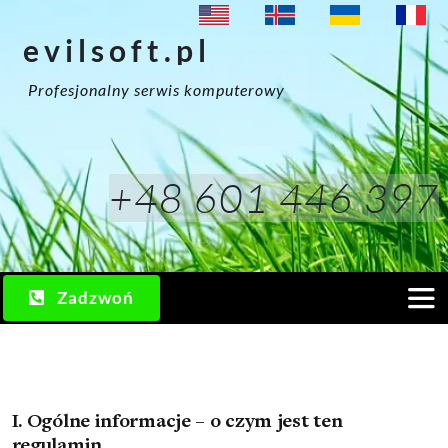
Przejdź
evilsoft.pl
do
zawartości
Profesjonalny serwis komputerowy
+48 601 446 397
Zadzwoń
Togg
Navi
Usługi
I. Ogólne informacje – o czym jest ten
regulamin